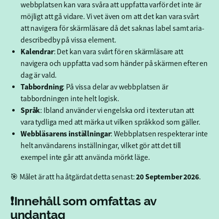
webbplatsen kan vara svåra att uppfatta varför det inte är
möjligt att gå vidare. Vi vet även om att det kan vara svårt
att navigera för skärmläsare då det saknas label samt aria-
describedby på vissa element.
Kalendrar
: Det kan vara svårt för en skärmläsare att
navigera och uppfatta vad som händer på skärmen efter en
dag är vald.
Tabbordning
: På vissa delar av webbplatsen är
tabbordningen inte helt logisk.
Språk
: Ibland använder vi engelska ord i texter utan att
vara tydliga med att märka ut vilken språkkod som gäller.
Webbläsarens inställningar
: Webbplatsen respekterar inte
helt användarens inställningar, vilket gör att det till
exempel inte går att använda mörkt läge.
20 September 2026
🎯 Målet är att ha åtgärdat detta senast:
.
❗Innehåll som omfattas av
undantag