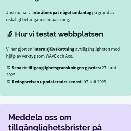
inte åberopat något undantag
Just nu har vi
på grund av
oskäligt betungande anpassning.
🔬 Hur vi testat webbplatsen
intern självskattning
Vi har gjort en
av tillgängligheten med
hjälp av verktyg som WAVE och Axe.
Senaste tillgänglighetsgranskningen gjordes:
📅
27 Juni
2025
Redogörelsen uppdaterades senast:
📅
07 Juli 2025
Meddela oss om
tillgänglighetsbrister på