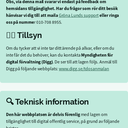
Obs, via denna mail svarar vi endast på feedback om
hemsidans tillgänglighet. Har du frågor som rör ditt besök
hänvisar vi dig till att maila
eller ringa
Gröna Lunds support
oss på numme
r 010-708 8955.
🕵️‍♂️ Tillsyn
Om du tycker att vi inte tar ditt ärende på allvar, eller om du
Myndigheten för
inte får det du behöver, kan du kontakta
digital förvaltning (Digg)
. De ser till att lagen följs. Anmäl till
Digg på följande webbplats:
www.digg.se/tdosanmalan
🔍 Teknisk information
Den här webbplatsen är delvis förenlig
med lagen om
tillgänglighet till digital offentlig service, på grund av följande