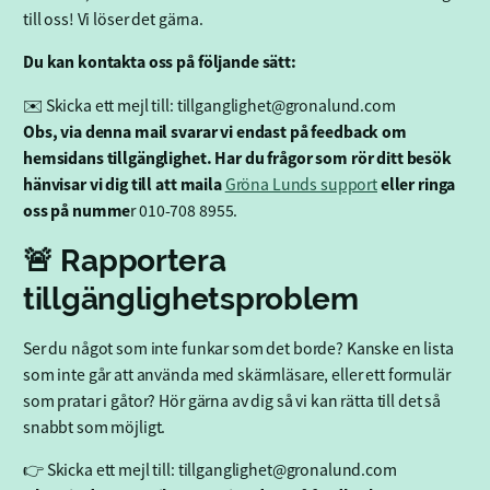
till oss! Vi löser det gärna.
Du kan kontakta oss på följande sätt:
✉️ Skicka ett mejl till: tillganglighet@gronalund.com
Obs, via denna mail svarar vi endast på feedback om
hemsidans tillgänglighet. Har du frågor som rör ditt besök
hänvisar vi dig till att maila
eller ringa
Gröna Lunds support
oss på numme
r 010-708 8955.
🚨 Rapportera
tillgänglighetsproblem
Ser du något som inte funkar som det borde? Kanske en lista
som inte går att använda med skärmläsare, eller ett formulär
som pratar i gåtor? Hör gärna av dig så vi kan rätta till det så
snabbt som möjligt.
👉 Skicka ett mejl till: tillganglighet@gronalund.com