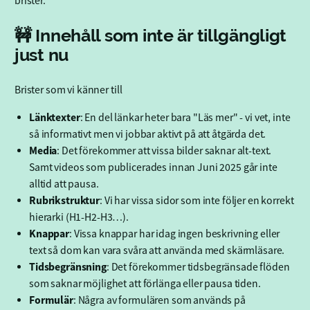
brister.
🚧 Innehåll som inte är tillgängligt
just nu
Brister som vi känner till
Länktexter
: En del länkar heter bara "Läs mer" - vi vet, inte
så informativt men vi jobbar aktivt på att åtgärda det.
Media
: Det förekommer att vissa bilder saknar alt-text.
Samt videos som publicerades innan Juni 2025 går inte
alltid att pausa.
Rubrikstruktur
: Vi har vissa sidor som inte följer en korrekt
hierarki (H1-H2-H3…).
Knappar
: Vissa knappar har idag ingen beskrivning eller
text så dom kan vara svåra att använda med skärmläsare.
Tidsbegränsning
: Det förekommer tidsbegränsade flöden
som saknar möjlighet att förlänga eller pausa tiden.
Formulär
: Några av formulären som används på