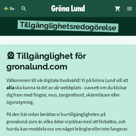
Sv
dinnehållet
Tillgänglighetsredogörelse
🎡 Tillgänglighet för
gronalund.com
Välkommen till vår digitala tivolivärld! Vi på Gröna Lund vill att
alla
ska kunna ta del av vår webbplats - oavsett om du klickar
dig fram med fingrar, mus, tangentbord, skärmläsare eller
ögonstyrning.
På den här sidan berättar vi hur tillgängligheten på
gronalund.com är, vilka delar vi jobbar med att förbättra, och
hur du kan meddela oss om något krånglar eller inte fungerar.