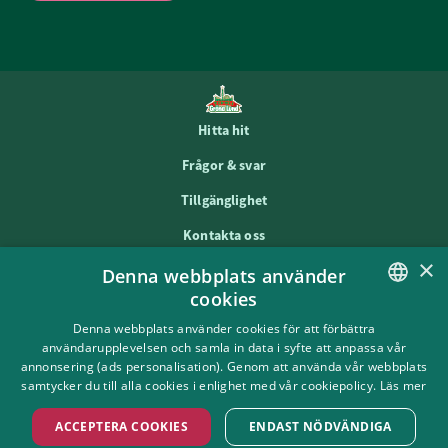
Hitta hit
Frågor & svar
Tillgänglighet
Kontakta oss
×
Denna webbplats använder
Om Gröna Lund
cookies
SWEDISH
Hållbarhet
Denna webbplats använder cookies för att förbättra
användarupplevelsen och samla in data i syfte att anpassa vår
ENGLISH
Cookies & integritet
annonsering (ads personalisation). Genom att använda vår webbplats
samtycker du till alla cookies i enlighet med vår cookiepolicy.
Läs mer
Press & media
ACCEPTERA COOKIES
ENDAST NÖDVÄNDIGA
Jobba hos oss