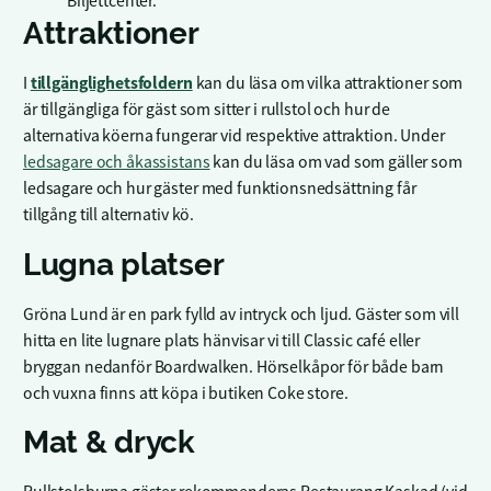
Biljettcenter.
Attraktioner
tillgänglighetsfoldern
I
kan du läsa om vilka attraktioner som
är tillgängliga för gäst som sitter i rullstol och hur de
alternativa köerna fungerar vid respektive attraktion. Under
ledsagare och åkassistans
kan du läsa om vad som gäller som
ledsagare och hur gäster med funktionsnedsättning får
tillgång till alternativ kö.
Lugna platser
Gröna Lund är en park fylld av intryck och ljud. Gäster som vill
hitta en lite lugnare plats hänvisar vi till Classic café eller
bryggan nedanför Boardwalken. Hörselkåpor för både barn
och vuxna finns att köpa i butiken Coke store.
Mat & dryck