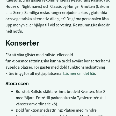
Rullstolsburna gäster rekommenderas Restaurang Kaskad (vid
House of Nightmares) och Classic by Hunger-Gnutten (bakom
Lilla Scen). Samtliga restauranger erbjuder laktos-, glutenfria
och vegetariska alternativ. Allergier? Be gärna personalen läsa
upp menyn eller hjälpa till vid servering. Restaurang Kaskad är
helt nötfri.
Konserter
För att våra gäster med rullstol eller dold
funktionsnedsättning ska kunna ta del av våra konserter har vi
avsedda platser. För gäster med dold funktionsnedsättning
krävs intyg för att nyttja platserna.
Läs mer om det här
.
Stora scen
Rullstol: Rullstolsläktare finns bredvid Kvasten. Max 2
medföljare. Entré till parken sker via Tyrolerentrén (till
vänster om ordinarie kö).
Dold funktionsnedsättning: Platser med mindre