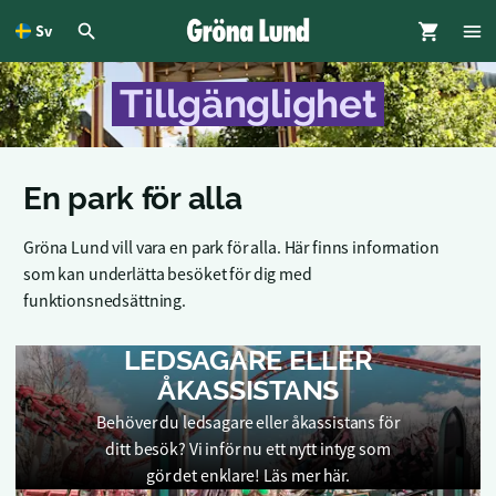
Sv
dinnehållet
Tillgänglighet
En park för alla
Gröna Lund vill vara en park för alla. Här finns information
som kan underlätta besöket för dig med
funktionsnedsättning.
LEDSAGARE ELLER
ÅKASSISTANS
Behöver du ledsagare eller åkassistans för
ditt besök? Vi inför nu ett nytt intyg som
gör det enklare! Läs mer här.