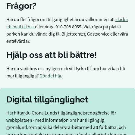
Frågor?
Har du fler frågor om tillgänglighet är du välkommen att
skicka
ett mail till oss
eller ringa 010-708 8955. Vid frågor på plats i
parken kan du vända dig till Biljettcenter, Gästservice eller våra
entrévärdar.
Hjälp oss att bli bättre!
Har du varit hos oss nyligen och vill tycka till om hur vi kan bli
mer tillgängliga?
Gör det här
.
Digital tillgänglighet
Här hittar du Gröna Lunds tillgänglighetsredogörelse för
webbplatsen - med information om hur tillgänglig
gronalund.com är, vilka delar vi arbetar med att förbättra, och
hur du kan kontakta oss om något krånglar eller inte fungerar.