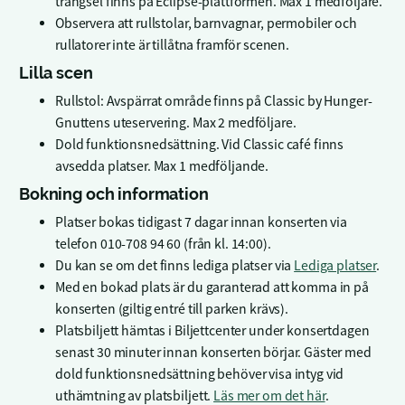
trängsel finns på Eclipse-plattformen. Max 1 medföljare.
Observera att rullstolar, barnvagnar, permobiler och
rullatorer inte är tillåtna framför scenen.
Lilla scen
Rullstol: Avspärrat område finns på Classic by Hunger-
Gnuttens uteservering. Max 2 medföljare.
Dold funktionsnedsättning. Vid Classic café finns
avsedda platser. Max 1 medföljande.
Bokning och information
Platser bokas tidigast 7 dagar innan konserten via
telefon 010-708 94 60 (från kl. 14:00).
Du kan se om det finns lediga platser via
Lediga platser
.
Med en bokad plats är du garanterad att komma in på
konserten (giltig entré till parken krävs).
Platsbiljett hämtas i Biljettcenter under konsertdagen
senast 30 minuter innan konserten börjar. Gäster med
dold funktionsnedsättning behöver visa intyg vid
uthämtning av platsbiljett.
Läs mer om det här
.