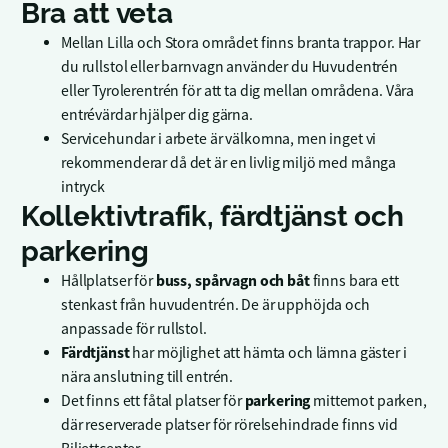
Bra att veta
Mellan Lilla och Stora området finns branta trappor. Har
du rullstol eller barnvagn använder du Huvudentrén
eller Tyrolerentrén för att ta dig mellan områdena. Våra
entrévärdar hjälper dig gärna.
Servicehundar i arbete är välkomna, men inget vi
rekommenderar då det är en livlig miljö med många
intryck
Kollektivtrafik, färdtjänst och
parkering
buss, spårvagn och båt
Hållplatser för
finns bara ett
stenkast från huvudentrén. De är upphöjda och
anpassade för rullstol.
Färdtjänst
har möjlighet att hämta och lämna gäster i
nära anslutning till entrén.
parkering
Det finns ett fåtal platser för
mittemot parken,
där reserverade platser för rörelsehindrade finns vid