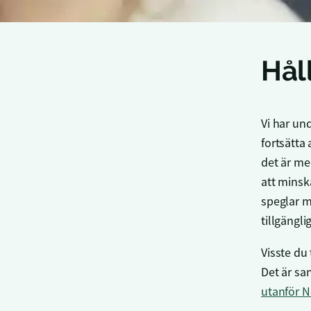
Hål
Vi har un
fortsätta 
det är me
att minsk
speglar m
tillgänglig
Visste du
Det är sa
utanför N