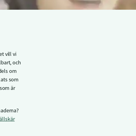
 vill vi
lbart, och
dels om
lats som
 som är
naderna?
jällskär