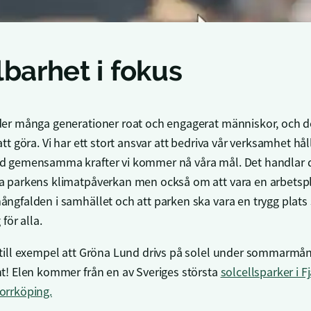
lbarhet i fokus
der många generationer roat och engagerat människor, och det
att göra. Vi har ett stort ansvar att bedriva vår verksamhet hål
d gemensamma krafter vi kommer nå våra mål. Det handlar 
a parkens klimatpåverkan men också om att vara en arbetsp
ångfalden i samhället och att parken ska vara en trygg plats
 för alla.
 till exempel att Gröna Lund drivs på solel under sommarmå
nt! Elen kommer från en av Sveriges största
solcellsparker i F
orrköping.