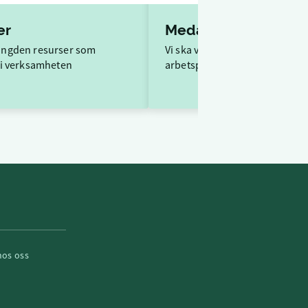
er
Medarbetare
ngden resurser som
Vi ska vara Sveriges roligaste
 i verksamheten
arbetsplats
hos oss