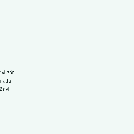
 vi gör
r alla”
ör vi