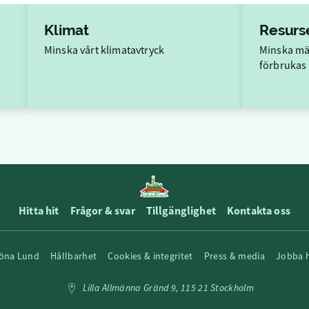
Klimat
Resurs
Minska vårt klimatavtryck
Minska mä
förbrukas
Hitta hit
Frågor & svar
Tillgänglighet
Kontakta oss
öna Lund
Hållbarhet
Cookies & integritet
Press & media
Jobba 
Lilla Allmänna Gränd 9, 115 21 Stockholm