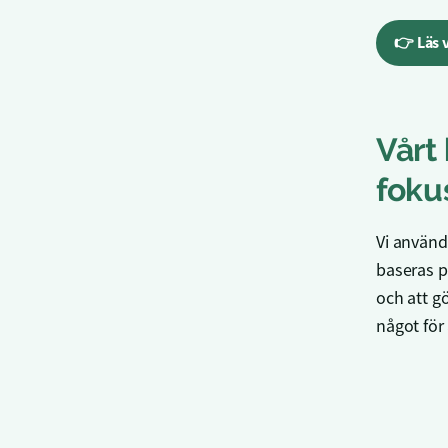
👉 Läs 
Vårt
fok
Vi använde
baseras p
och att gö
något för 