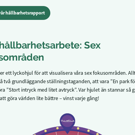
vår hållbarhetsrapport
 hållbarhetsarbete: Sex
usområden
r ett lyckohjul för att visualisera våra sex fokusområden. Allt
å två grundläggande ställningstaganden, att vara ”En park fö
ra ”Stort intryck med litet avtryck”. Var hjulet än stannar så g
att göra världen lite bättre – vinst varje gång!