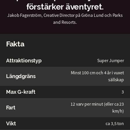
förstärker äventyret.
Jakob Fagerström, Creative Director på Gröna Lund och Parks
and Resorts.
Fakta
Attraktionstyp
Super Jumper
Minst 100 cm och 4 år i vuxet
Längdgräns
sällskap
Max G-kraft
3
12 varv per minut (eller ca 23
Fart
km/h)
Vikt
ca 3,5 ton