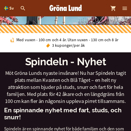
Sv
dinnehållet
Med vuxen - 100 cm och 4 år. Utan vuxen - 130 cm och 8 år
3 kuponger/per åk
Spindeln - Nyhet
Möt Gröna Lunds nyaste invånare! Nu har Spindeln tagit
plats mellan Kvasten och Blå Tåget – en helt ny
attraktion som bjuder på studs, snurr och fart för hela
familjen. Med plats för 42 åkare och en längdgräns från
100 cm kan fler än någonsin uppleva pirret tillsammans.
En spinnande nyhet med fart, studs, och
snurr!
Spindeln är en spinnande nyhet för både familjen och den som