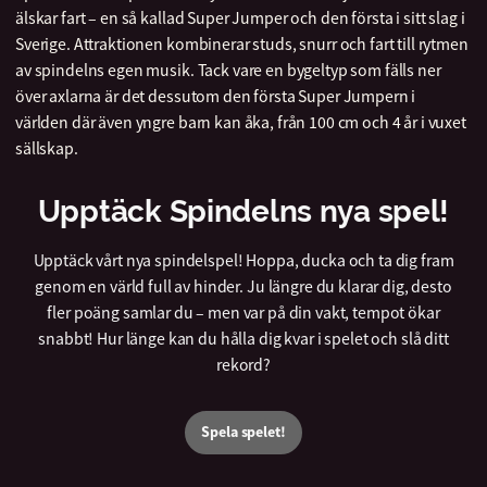
älskar fart – en så kallad Super Jumper och den första i sitt slag i
Sverige. Attraktionen kombinerar studs, snurr och fart till rytmen
av spindelns egen musik. Tack vare en bygeltyp som fälls ner
över axlarna är det dessutom den första Super Jumpern i
världen där även yngre barn kan åka, från 100 cm och 4 år i vuxet
sällskap.
Upptäck Spindelns nya spel!
Upptäck vårt nya spindelspel! Hoppa, ducka och ta dig fram
genom en värld full av hinder. Ju längre du klarar dig, desto
fler poäng samlar du – men var på din vakt, tempot ökar
snabbt! Hur länge kan du hålla dig kvar i spelet och slå ditt
rekord?
Spela spelet!