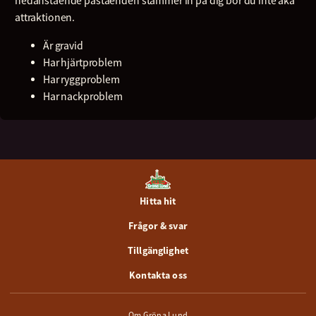
nedanstående påståenden stämmer in på dig bör du inte åka
attraktionen.
Är gravid
Har hjärtproblem
Har ryggproblem
Har nackproblem
Hitta hit
Frågor & svar
Tillgänglighet
Kontakta oss
Om Gröna Lund