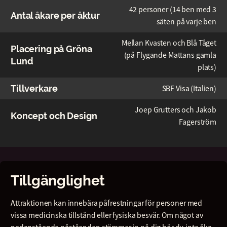
42 personer (14 ben med 3
Antal åkare per åktur
säten på varje ben
Mellan Kvasten och Blå Tåget
Placering på Gröna
(på Flygande Mattans gamla
Lund
plats)
Tillverkare
SBF Visa (Italien)
Joep Grutters och Jakob
Koncept och Design
Fagerström
Tillgänglighet
Attraktionen kan innebära påfrestningar för personer med
vissa medicinska tillstånd eller fysiska besvär. Om något av