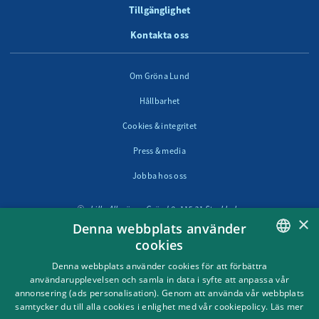
Tillgänglighet
Kontakta oss
Om Gröna Lund
Hållbarhet
Cookies & integritet
Press & media
Jobba hos oss
Lilla Allmänna Gränd 9, 115 21 Stockholm
×
Denna webbplats använder
cookies
Följ oss i sociala medier
SWEDISH
Denna webbplats använder cookies för att förbättra
användarupplevelsen och samla in data i syfte att anpassa vår
ENGLISH
annonsering (ads personalisation). Genom att använda vår webbplats
samtycker du till alla cookies i enlighet med vår cookiepolicy.
Läs mer