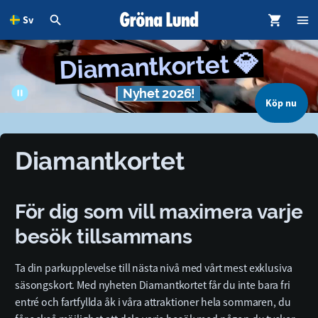
Sv
dinnehållet
Diamantkortet 💎
Nyhet 2026!
Köp nu
Diamantkortet
För dig som vill maximera varje
besök tillsammans
Ta din parkupplevelse till nästa nivå med vårt mest exklusiva
säsongskort. Med nyheten Diamantkortet får du inte bara fri
entré och fartfyllda åk i våra attraktioner hela sommaren, du