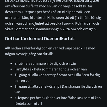
får också möjlighet att dela varje besök med någon du tycker
om eftersom du får ta med en vän vid varje besök! Du får
dessutom 4 Jetpass per besök så att ni slipper stå i den
ordinarien kön, fri entré till Halloween vid ett (1) tillfälle för dig
och en vän och möjlighet att besöka Furuvik, Kolmården och
Skara Sommarland sommaräsongen 2026 om och om igen.
Det här får du med Diamantkortet:
Allt nedan gäller för dig och en vän vid varje besök. Ta med
någon ny varje gång om du vill!
Entré hela sommaren för dig och en vän
Fartfyllda åk hela sommaren för dig och en vän
Tillgång till alla konserter på Stora och Lilla Scen för dig
och en vän
Tillgång till alla danskvällar på Dansbanan för dig och en
vän
4 Jetpass per besök (behöver inte förbokas) som ni kan
fördela som ni vill