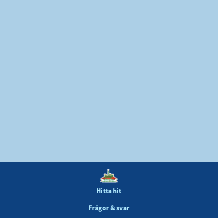
Diamantkortet
Fri entré, fria åk och mycket mer för dig och
en vän, hela säsongen 2026! 💎🎢
3995 kr
Köp nu
Hitta hit
Frågor & svar