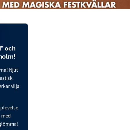
d” och
kholm!
rna! Njut
astisk
kar vilja
pplevelse
ud med
 glömma!