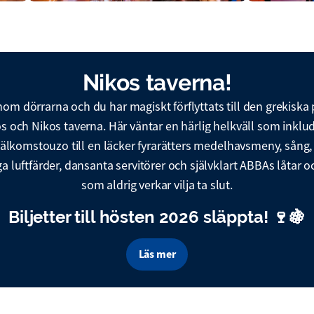
Nikos taverna!
enom dörrarna och du har magiskt förflyttats till den grekiska
 och Nikos taverna. Här väntar en härlig helkväll som inklud
välkomstouzo till en läcker fyrarätters medelhavsmeny, sång,
a luftfärder, dansanta servitörer och självklart ABBAs låtar o
som aldrig verkar vilja ta slut.
Biljetter till hösten 2026 släppta! 🍷🍇
Läs mer