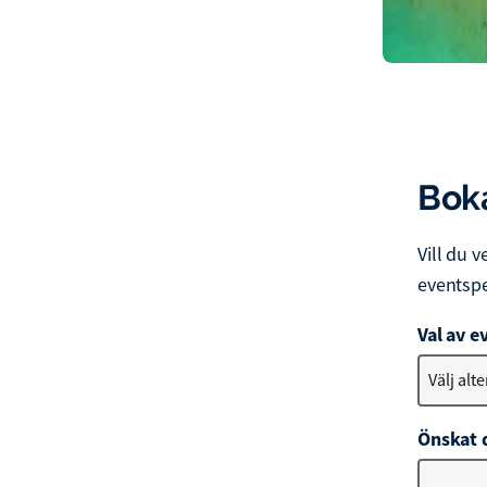
Boka
Vill du v
eventspec
Val av 
Välj alt
Önskat 