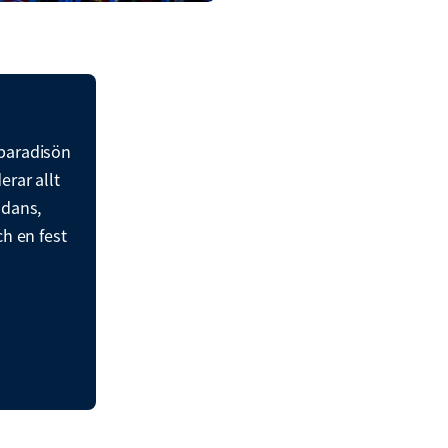
 paradisön
erar allt
 dans,
ch en fest