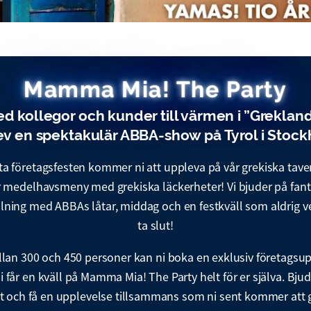
Mamma Mia! The Party
d kollegor och kunder till värmen i ”Greklan
v en spektakulär ABBA-show på Tyrol i Stoc
a företagsfesten kommer ni att uppleva på vår grekiska tave
r medelhavsmeny med grekiska läckerheter! Vi bjuder på fant
lning med ABBAs låtar, middag och en festkväll som aldrig ver
ta slut!
llan 300 och 450 personer kan ni boka en exklusiv företagsu
i får en kväll på Mamma Mia! The Party helt för er själva. Bj
et och få en upplevelse tillsammans som ni sent kommer att