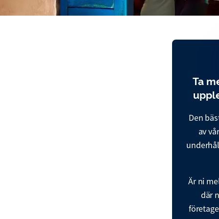
Ta me
upple
Den bäst
av vå
underhål
Är ni me
där n
företag