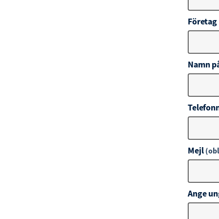
Företag
Namn på
Telefo
Mejl
(obl
Ange ung