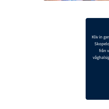
Kliv in g
Skopelos
från 
våghalsig