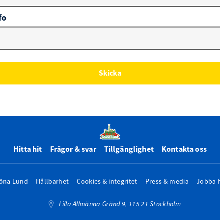
fo
Skicka
Hitta hit
Frågor & svar
Tillgänglighet
Kontakta oss
öna Lund
Hållbarhet
Cookies & integritet
Press & media
Jobba 
Lilla Allmänna Gränd 9, 115 21 Stockholm