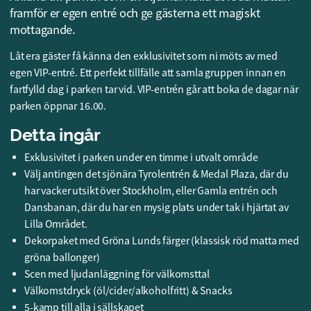
framför er egen entré och ge gästerna ett magiskt
mottagande.
Låt era gäster få känna den exklusivitet som ni möts av med
egen VIP-entré. Ett perfekt tillfälle att samla gruppen innan en
fartfylld dag i parken tar vid. VIP-entrén går att boka de dagar när
parken öppnar 16.00.
Detta ingår
Exklusivitet i parken under en timme i utvalt område
Välj antingen det sjönära Tyrolentrén & Medal Plaza, där du
har vacker utsikt över Stockholm, eller Gamla entrén och
Dansbanan, där du har en mysig plats under tak i hjärtat av
Lilla Området.
Dekorpaket med Gröna Lunds färger (klassisk röd matta med
gröna ballonger)
Scen med ljudanläggning för välkomsttal
Välkomstdryck (öl/cider/alkoholfritt) & Snacks
5-kamp till alla i sällskapet