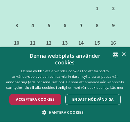
1
2
3
4
5
6
7
8
9
10
11
12
13
14
15
16
×
Denna webbplats använder
17
18
19
20
21
22
23
cookies
SWEDISH
Denna webbplats använder cookies för att förbättra
24
25
26
27
28
29
30
användarupplevelsen och samla in data i syfte att anpassa vår
ENGLISH
annonsering (ads personalisation). Genom att använda vår webbplats
samtycker du till alla cookies i enlighet med vår cookiepolicy.
Läs mer
31
ACCEPTERA COOKIES
ENDAST NÖDVÄNDIGA
Antal gäster | 495 kr/person | För 150-500 gäster
HANTERA COOKIES
STRIKT NÖDVÄNDIGT
PRESTANDA