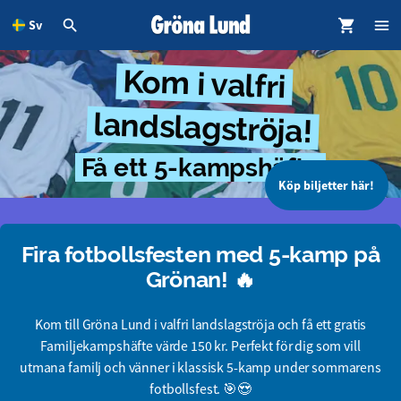
Sv
dinnehållet
Kom i valfri
landslagströja!
Få ett 5-kampshäfte
Köp biljetter här!
Fira fotbollsfesten med 5-kamp på
Grönan! 🔥
Kom till Gröna Lund i valfri landslagströja och få ett gratis
Familjekampshäfte värde 150 kr. Perfekt för dig som vill
utmana familj och vänner i klassisk 5-kamp under sommarens
fotbollsfest. 🎯😍