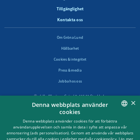
Tillgänglighet
Kontakta oss
Om Gröna Lund
Hållbarhet
Cookies & integritet
Press & media
Jobba hos oss
Lilla Allmänna Gränd 9, 115 21 Stockholm
×
Denna webbplats använder
cookies
Följ oss i sociala medier
SWEDISH
Denna webbplats använder cookies för att förbättra
användarupplevelsen och samla in data i syfte att anpassa vår
ENGLISH
annonsering (ads personalisation). Genom att använda vår webbplats
samtycker du till alla cookies i enlighet med vår cookiepolicy.
Läs mer