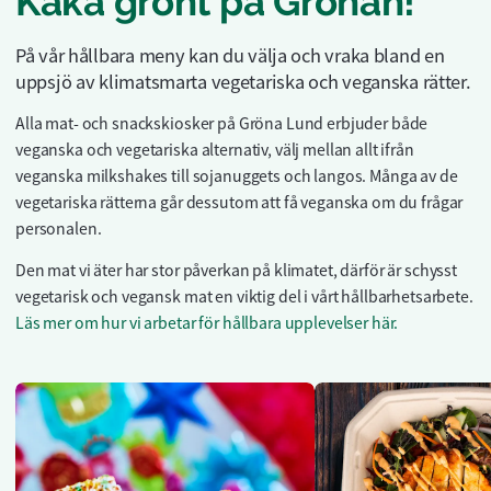
Käka grönt på Grönan!
På vår hållbara meny kan du välja och vraka bland en
uppsjö av klimatsmarta vegetariska och veganska rätter.
Alla mat- och snackskiosker på Gröna Lund erbjuder både
veganska och vegetariska alternativ, välj mellan allt ifrån
veganska milkshakes till sojanuggets och langos. Många av de
vegetariska rätterna går dessutom att få veganska om du frågar
personalen.
Den mat vi äter har stor påverkan på klimatet, därför är schysst
vegetarisk och vegansk mat en viktig del i vårt hållbarhetsarbete.
Läs mer om hur vi arbetar för hållbara upplevelser här.