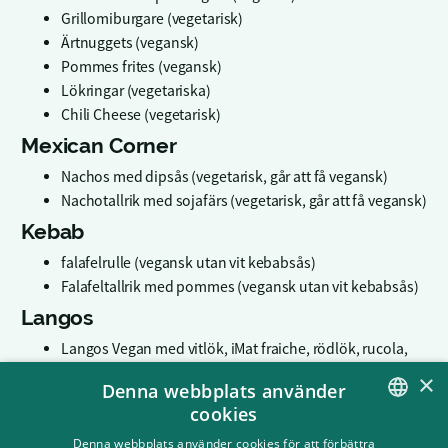
Grillomiburgare (vegetarisk)
Ärtnuggets (vegansk)
Pommes frites (vegansk)
Lökringar (vegetariska)
Chili Cheese (vegetarisk)
Mexican Corner
Nachos med dipsås (vegetarisk, går att få vegansk)
Nachotallrik med sojafärs (vegetarisk, går att få vegansk)
Kebab
falafelrulle (vegansk utan vit kebabsås)
Falafeltallrik med pommes (vegansk utan vit kebabsås)
Langos
Langos Vegan med vitlök, iMat fraiche, rödlök, rucola,
tångkaviar (vegansk)
×
Denna webbplats använder
Langos Västerbotten (vegetarisk)
cookies
Langos Nutella (vegetarisk)
SWEDISH
Denna webbplats använder cookies för att förbättra