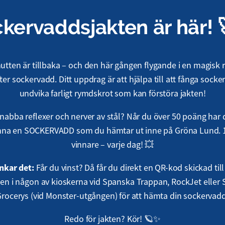
kervaddsjakten är här! 
tten är tillbaka – och den här gången flygande i en magisk
fter sockervadd. Ditt uppdrag är att hjälpa till att fånga sock
undvika farligt rymdskrot som kan förstöra jakten!
nabba reflexer och nerver av stål? Når du över 50 poäng har
inna en SOCKERVADD som du hämtar ut inne på Gröna Lund. 
vinnare – varje dag! 💥
nkar det:
Får du vinst? Då får du direkt en QR-kod skickad till 
en i någon av kioskerna vid Spanska Trappan, RockJet eller 
rocerys (vid Monster-utgången) för att hämta din sockervad
Redo för jakten? Kör! 🪐✨