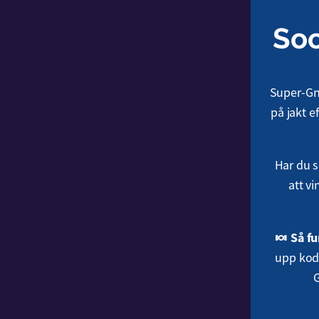
Soc
Super-Gnu
på jakt e
Har du s
att v
🍬 Så fu
upp kod
G