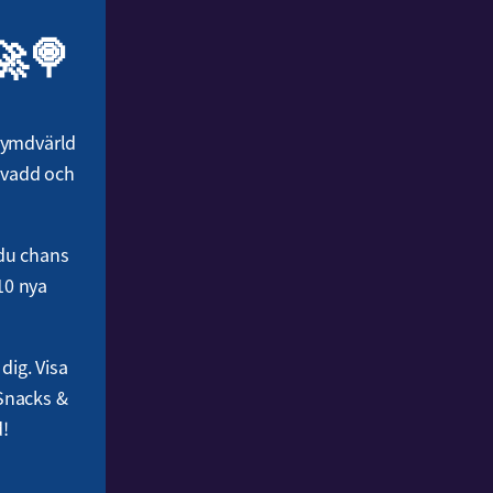
🚀🍭
 rymdvärld
ervadd och
 du chans
10 nya
dig. Visa
Snacks &
d!