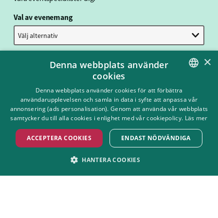
Val av evenemang
Välj alternativ
Önskat datum
×
Denna webbplats använder
cookies
SWEDISH
Denna webbplats använder cookies för att förbättra
Namn på kontaktperson
användarupplevelsen och samla in data i syfte att anpassa vår
ENGLISH
annonsering (ads personalisation). Genom att använda vår webbplats
samtycker du till alla cookies i enlighet med vår cookiepolicy.
Läs mer
Företag
ACCEPTERA COOKIES
ENDAST NÖDVÄNDIGA
HANTERA COOKIES
Telefonnummer
(obligatoriskt)
STRIKT NÖDVÄNDIGT
PRESTANDA
MARKNADSFÖRING
FUNKTIONER
Mejl
(obligatoriskt)