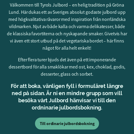
Välkommen till Tyrols Julbord – en helig tradition på Gröna
Lund. Här dukas ett av Sveriges absolut godaste julbord upp
med högkvalitativa råvaror med inspiration från norrländska
vildmarken. Njut av både kalla och varma delikatesser, både
de klassiska favortiterna och nyskapande smaker. Givetvis har
vi även ett stort utbud på det vegetariska bordet – här finns
något för alla helt enkelt!
Efter flera turer bjuds det även på ett imponerande
dessertbord för alla smaklökar med ost, kex, choklad, godis,
desserter, glass och sorbet.
För att boka, vänligen fyll i formuläret längre
ned på sidan. Är ni en mindre grupp som vill
besöka vårt Julbord hänvisar vi till den
ordninarie julbordsbokning.
Till ordinarie julbordsbokning