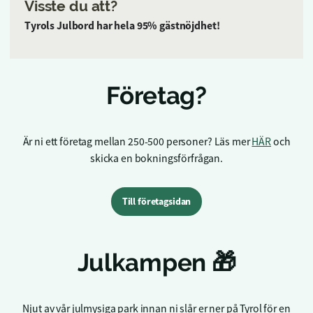
Visste du att?
Tyrols Julbord har hela 95% gästnöjdhet!
Företag?
Är ni ett företag mellan 250-500 personer? Läs mer
HÄR
och
skicka en bokningsförfrågan.
Till företagsidan
Julkampen 🎁
Njut av vår julmysiga park innan ni slår er ner på Tyrol för en