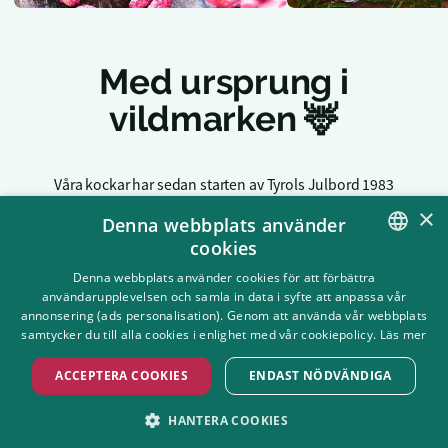
Med ursprung i
vildmarken 🦌
Våra kockar har sedan starten av Tyrols Julbord 1983
förberedett mängder av läckerheter med stor omsorg när julen
×
Denna webbplats använder
nalkas. Tyrols Julbord har sitt ursprung i den storslagna
cookies
naturen i Lappland, och många leverantörer finns i den
SWEDISH
Denna webbplats använder cookies för att förbättra
pittoreska byn Vilhelmina. Det är här, bland norrländska fjäll,
användarupplevelsen och samla in data i syfte att anpassa vår
barrskog och älvar som vi finner de kvalitativa råvarorna som
ENGLISH
annonsering (ads personalisation). Genom att använda vår webbplats
utgör grunden för vårt julbord. Bland annat hittar ni färsk
samtycker du till alla cookies i enlighet med vår cookiepolicy.
Läs mer
röding från Malgomasjön, smakrika hjortron från
ACCEPTERA COOKIES
ENDAST NÖDVÄNDIGA
Nästansjömyrerna och saftigt renkött från lokala samebyar på
menyn.
HANTERA COOKIES
Tyrols Julbord är en matupplevelse utöver det vanliga!