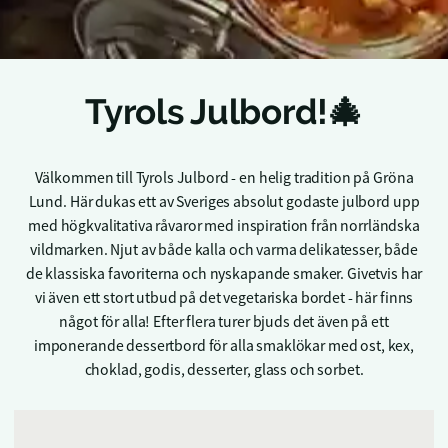
Tyrols Julbord!🎄
Välkommen till Tyrols Julbord - en helig tradition på Gröna
Lund. Här dukas ett av Sveriges absolut godaste julbord upp
med högkvalitativa råvaror med inspiration från norrländska
vildmarken. Njut av både kalla och varma delikatesser, både
de klassiska favoriterna och nyskapande smaker. Givetvis har
vi även ett stort utbud på det vegetariska bordet - här finns
något för alla! Efter flera turer bjuds det även på ett
imponerande dessertbord för alla smaklökar med ost, kex,
choklad, godis, desserter, glass och sorbet.