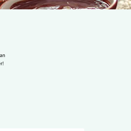
lan
r!