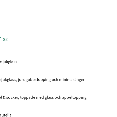
r
(6)
 mjukglass
mjukglass, jordgubbstopping och minimaränger
el & socker, toppade med glass och äppeltopping
nutella