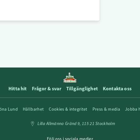
Hitta hit
Frågor & svar
Tillgänglighet
Kontakta oss
öna Lund
Hållbarhet
Cookies & integritet
Press & media
Jobba 
Lilla Allmänna Gränd 9, 115 21 Stockholm
Följ oss i sociala medier