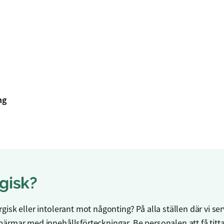
ng
rgisk?
rgisk eller intolerant mot någonting? På alla ställen där vi se
 pärmar med innehållsförteckningar. Be personalen att få titta