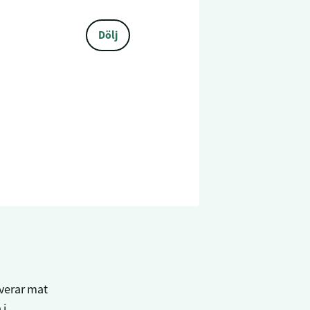
Dölj
rverar mat
 i