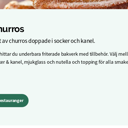
hurros
t av churros doppade i socker och kanel.
hittar du underbara friterade bakverk med tillbehör. Välj mel
er & kanel, mjukglass och nutella och topping för alla smake
 restauranger