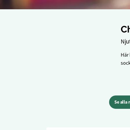
C
Nju
Här 
sock
Se alla