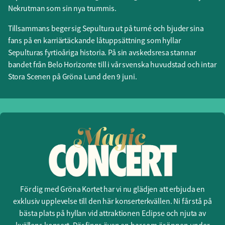
Nekrutman som sin nya trummis.
Tillsammans beger sig Sepultura ut på turné och bjuder sina
fans på en karriärtäckande låtuppsättning som hyllar
Sepulturas fyrtioåriga historia. På sin avskedsresa stannar
bandet från Belo Horizonte till i vår svenska huvudstad och intar
Stora Scenen på Gröna Lund den 9 juni.
För dig med Gröna Kortet har vi nu glädjen att erbjuda en
exklusiv upplevelse till den här konserterkvällen. Ni får stå på
bästa plats på hyllan vid attraktionen Eclipse och njuta av