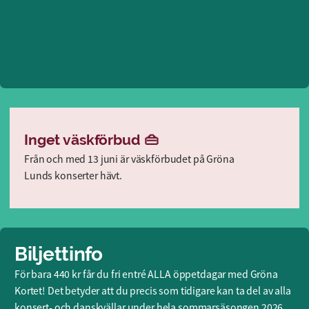
Inget väskförbud 👜
Från och med 13 juni är väskförbudet på Gröna
Lunds konserter hävt.
Biljettinfo
För bara 440 kr får du fri entré ALLA öppetdagar med Gröna
Kortet! Det betyder att du precis som tidigare kan ta del av alla
konsert- och danskvällar under hela sommarsäsongen 2026,