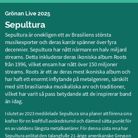
Grönan Live 2025
Sepultura
Sepultura är onekligen ett av Brasiliens största
musikexporter och deras karrär spänner över fyra
decennier. Sepultura har nått närmare en halv miljard
streams. Detta inkluderar deras ikoniska album Roots
från 1996, vilket ensam har nått över 150 miljoner
streams. Roots är ett av deras mest ikoniska album och
har haft ett enormt inflytande på metalgenren, särskilt
med sitt brasilianska musikaliska arv och traditioner,
vilket har varit så pass betydande att de inspirerar band
än idag.
I slutet av 2023 meddelade Sepultura sina planer att förena sina
krafter för en kraftfull avskedsturné och därmed sätta punkt för
en av världens längsta metalkarriärer. För denna sista resa har
Sepultura anlitat den talangfulle 21-årige amerikanske Greyson