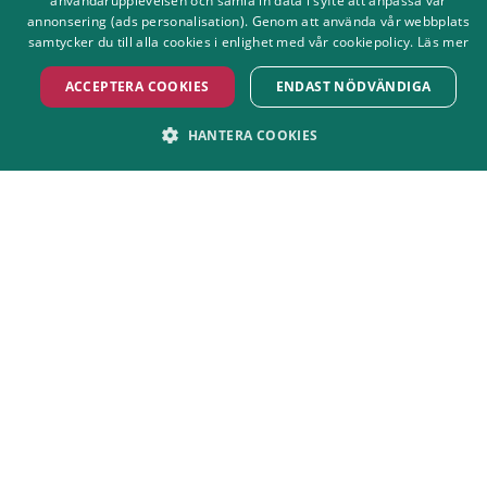
användarupplevelsen och samla in data i syfte att anpassa vår
ENGLISH
annonsering (ads personalisation). Genom att använda vår webbplats
samtycker du till alla cookies i enlighet med vår cookiepolicy.
Läs mer
7 tips för konsertbesökare
ACCEPTERA COOKIES
ENDAST NÖDVÄNDIGA
Tips för den ultimata konsertkvällen -
före, under och efter konserten.
HANTERA COOKIES
STRIKT NÖDVÄNDIGT
PRESTANDA
MARKNADSFÖRING
FUNKTIONER
OKLASSIFICERADE
Strikt nödvändigt
Prestanda
Marknadsföring
Funktioner
Oklassificerade
Strikt nödvändiga kakor tillåter kärnwebbplatsfunktioner som
användarinloggning och kontohantering. Webbplatsen kan inte användas
ordentligt utan strikt nödvändiga cookies.