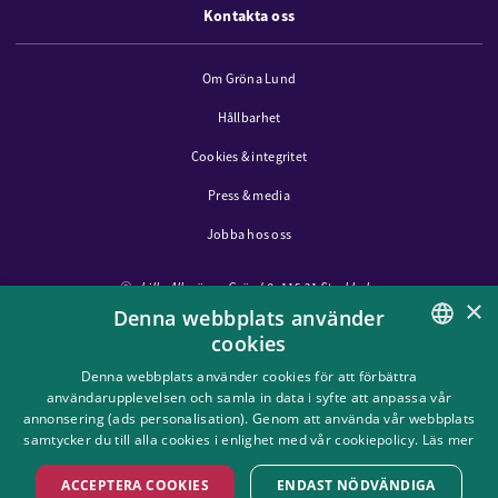
Kontakta oss
Om Gröna Lund
Hållbarhet
Cookies & integritet
Press & media
Jobba hos oss
Lilla Allmänna Gränd 9, 115 21 Stockholm
×
Denna webbplats använder
cookies
Följ oss i sociala medier
SWEDISH
Denna webbplats använder cookies för att förbättra
användarupplevelsen och samla in data i syfte att anpassa vår
ENGLISH
annonsering (ads personalisation). Genom att använda vår webbplats
samtycker du till alla cookies i enlighet med vår cookiepolicy.
Läs mer
ACCEPTERA COOKIES
ENDAST NÖDVÄNDIGA