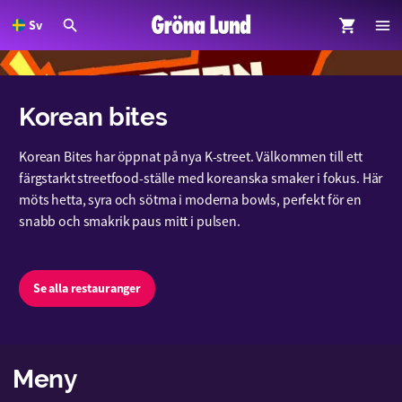
Sv
dinnehållet
Korean bites
Korean Bites har öppnat på nya K-street. Välkommen till ett
färgstarkt streetfood-ställe med koreanska smaker i fokus. Här
möts hetta, syra och sötma i moderna bowls, perfekt för en
snabb och smakrik paus mitt i pulsen.
Se alla restauranger
Meny