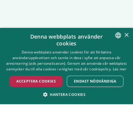
×
Denna webbplats använder
cookies
SWEDISH
Denna webbplats använder cookies för att förbättra
användarupplevelsen och samla in data i syfte att anpassa vår
ENGLISH
annonsering (ads personalisation). Genom att använda vår webbplats
samtycker du till alla cookies i enlighet med vår cookiepolicy.
Läs mer
ACCEPTERA COOKIES
ENDAST NÖDVÄNDIGA
Vegetarian eller vegan?
HANTERA COOKIES
Alla våra restauranger och kiosker erbjuder vegetarisk och 
STRIKT NÖDVÄNDIGT
PRESTANDA
vegansk mat. Här kan du läsa mer om all mat du kan välja på 
Grönan.
MARKNADSFÖRING
FUNKTIONER