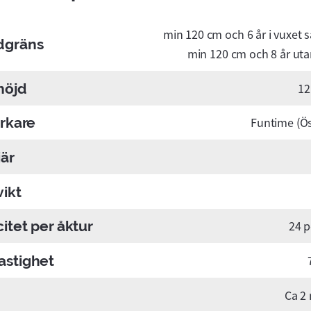
min 120 cm och 6 år i vuxet s
dgräns
min 120 cm och 8 år ut
höjd
12
erkare
Funtime (Ös
är
vikt
itet per åktur
24 p
stighet
Ca 2