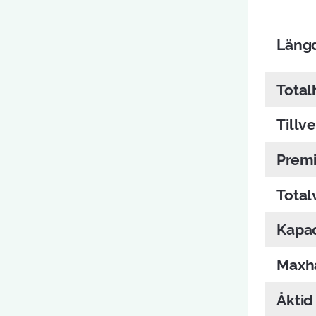
Läng
Total
Tillv
Premi
Total
Kapac
Maxha
Åktid