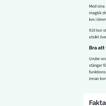
Med sina 
magisk dr
km i timm
910 ton s
utsikt öv
Bra att
Under ord
stänger f
funktions
innan kon
Fakta