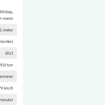
ällskap,
an vuxen
1 meter
terrike)
2013
910 ton
ersoner
70 km/h
 minuter