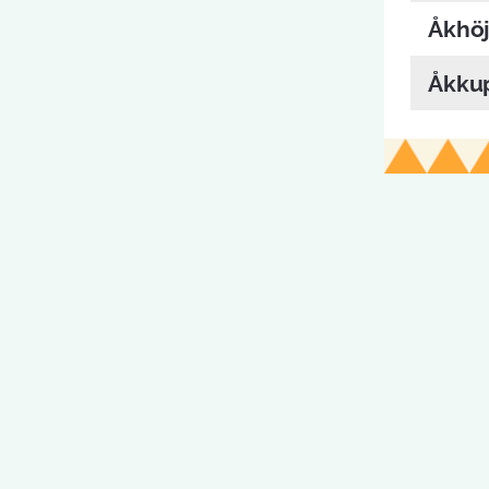
Åkhö
Åkku