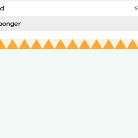
jd
9
ponger