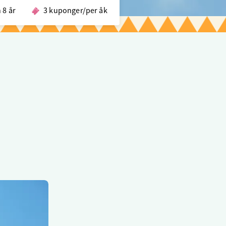
 8 år
3 kuponger/per åk