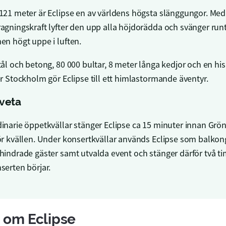
121 meter är Eclipse en av världens högsta slänggungor. Med
agningskraft lyfter den upp alla höjdorädda och svänger run
en högt uppe i luften.
tål och betong, 80 000 bultar, 8 meter långa kedjor och en h
er Stockholm gör Eclipse till ett himlastormande äventyr.
 veta
inarie öppetkvällar stänger Eclipse ca 15 minuter innan Grö
ör kvällen. Under konsertkvällar används Eclipse som balkong
hindrade gäster samt utvalda event och stänger därför två t
serten börjar.
 om Eclipse