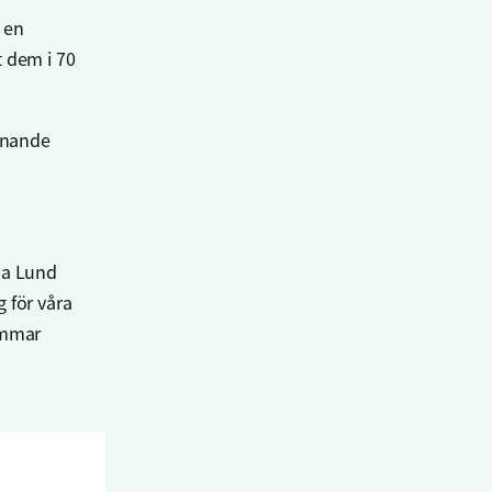
 en
t dem i 70
isnande
na Lund
 för våra
immar