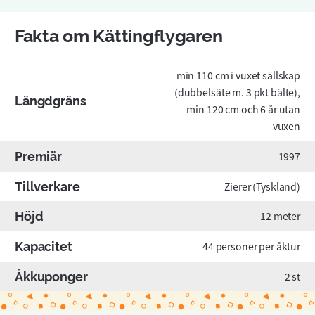
Fakta om Kättingflygaren
min 110 cm i vuxet sällskap
(dubbelsäte m. 3 pkt bälte),
Längdgräns
min 120 cm och 6 år utan
vuxen
Premiär
1997
Tillverkare
Zierer (Tyskland)
Höjd
12 meter
Kapacitet
44 personer per åktur
Åkkuponger
2 st