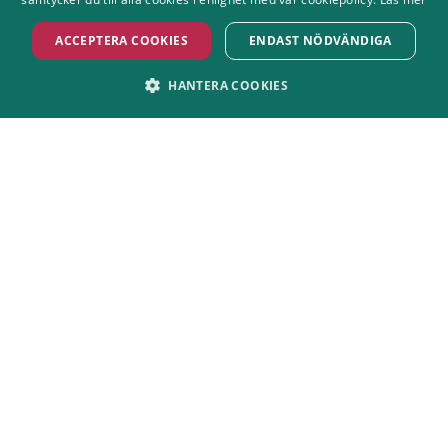
ACCEPTERA COOKIES
ENDAST NÖDVÄNDIGA
HANTERA COOKIES
STRIKT NÖDVÄNDIGT
PRESTANDA
MARKNADSFÖRING
FUNKTIONER
OKLASSIFICERADE
Åk mer, köa mindre
Tips och tricks för en bättre åkdag på
Grönan!
Strikt nödvändigt
Prestanda
Marknadsföring
Funktioner
Oklassificerade
Strikt nödvändiga kakor tillåter kärnwebbplatsfunktioner som
användarinloggning och kontohantering. Webbplatsen kan inte användas
ordentligt utan strikt nödvändiga cookies.
Namn
Leverantör / Domän
Utgång
Beskrivning