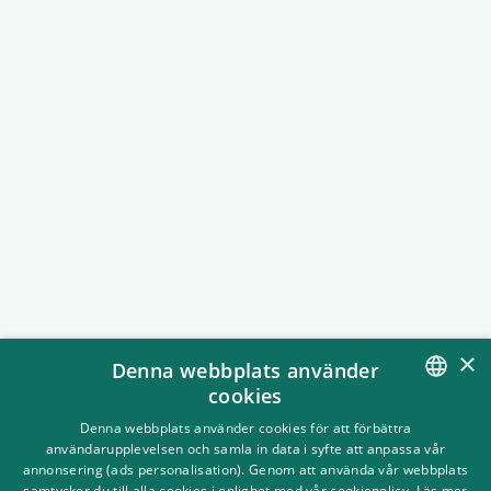
Tillgänglighet på Grönan
På Gröna Lund har vi som mål att
tivolit ska vara tillgängligt för alla.
Här har vi samlat all information du
behöver veta innan du besöker oss.
×
Denna webbplats använder
cookies
SWEDISH
Denna webbplats använder cookies för att förbättra
användarupplevelsen och samla in data i syfte att anpassa vår
ENGLISH
annonsering (ads personalisation). Genom att använda vår webbplats
samtycker du till alla cookies i enlighet med vår cookiepolicy.
Läs mer