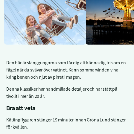
Den här är slänggungorna som får dig att känna dig fri som en
fågel när du svävar över vattnet. Känn sommarvinden vina
kring benen och njut av pirret i magen.
Denna klassiker har handmålade detaljer och har stått på
tivolit i mer än 20 år.
Bra att veta
Kättingflygaren stänger 15 minuter innan Gröna Lund stänger
för kvällen.