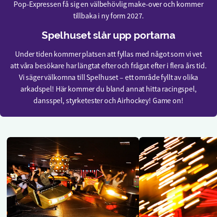
Pop-Expressen få sig en välbehövlig make-over och kommer
tillbaka i ny form 2027.
Spelhuset slår upp portarna
Under tiden kommer platsen att fyllas med något som vi vet
att våra besökare har längtat efter och frågat efter i flera års tid.
Vi säger välkomna till Spelhuset – ett område fyllt av olika
arkadspel! Här kommer du bland annat hitta racingspel,
dansspel, styrketester och Airhockey! Game on!