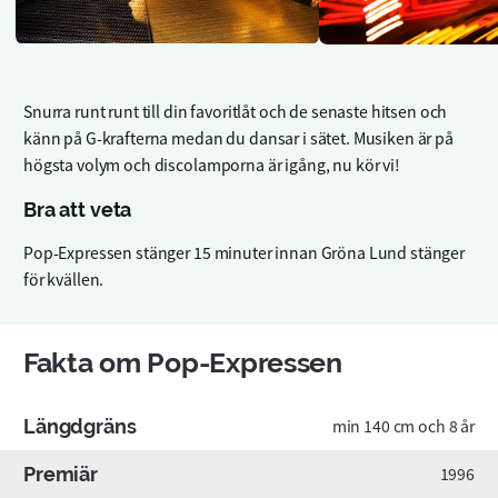
Snurra runt runt till din favoritlåt och de senaste hitsen och
känn på G-krafterna medan du dansar i sätet. Musiken är på
högsta volym och discolamporna är igång, nu kör vi!
Bra att veta
Pop-Expressen stänger 15 minuter innan Gröna Lund stänger
för kvällen.
Fakta om Pop-Expressen
Längdgräns
min 140 cm och 8 år
Premiär
1996