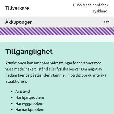
HUSS Machinenfabrik
Tillverkare
(Tyskland)
Åkkuponger
3 st
Tillgänglighet
Attraktionen kan innebära påfrestningar för personer med
vissa medicinska tillstånd eller fysiska besvär. Om något av
nedanstående påståenden stämmer in på dig bör du inte åka
attraktionen.
Är gravid
Har hjärtproblem
Har ryggproblem
Har nackproblem