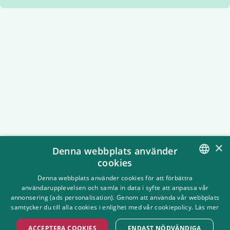
×
Denna webbplats använder
cookies
SWEDISH
Denna webbplats använder cookies för att förbättra
användarupplevelsen och samla in data i syfte att anpassa vår
Tillgänglighet på Grönan
ENGLISH
annonsering (ads personalisation). Genom att använda vår webbplats
På Gröna Lund har vi som mål att
samtycker du till alla cookies i enlighet med vår cookiepolicy.
Läs mer
tivolit ska vara tillgängligt för alla.
Här har vi samlat all information du
ACCEPTERA COOKIES
ENDAST NÖDVÄNDIGA