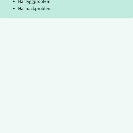
Har ryggproblem
Har nackproblem
Tillgänglighet på Grönan