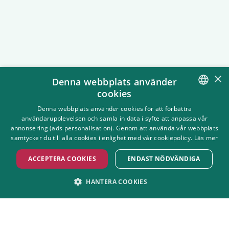
På Gröna Lund har vi som mål att
tivolit ska vara tillgängligt för alla.
Här har vi samlat all information du
behöver veta innan du besöker oss.
×
Denna webbplats använder
cookies
SWEDISH
Denna webbplats använder cookies för att förbättra
användarupplevelsen och samla in data i syfte att anpassa vår
ENGLISH
annonsering (ads personalisation). Genom att använda vår webbplats
samtycker du till alla cookies i enlighet med vår cookiepolicy.
Läs mer
ACCEPTERA COOKIES
ENDAST NÖDVÄNDIGA
HANTERA COOKIES
STRIKT NÖDVÄNDIGT
PRESTANDA
Åk mer, köa mindre
Tips och tricks för en bättre åkdag på
MARKNADSFÖRING
FUNKTIONER