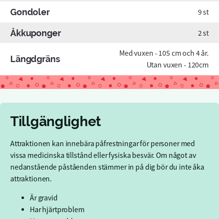
Gondoler
9 st
Åkkuponger
2 st
Med vuxen - 105 cm och 4 år.
Längdgräns
Utan vuxen - 120cm
Tillgänglighet
Attraktionen kan innebära påfrestningar för personer med
vissa medicinska tillstånd eller fysiska besvär. Om något av
nedanstående påståenden stämmer in på dig bör du inte åka
attraktionen.
Är gravid
Har hjärtproblem