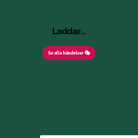
Laddar...
Se alla händelser 🎭