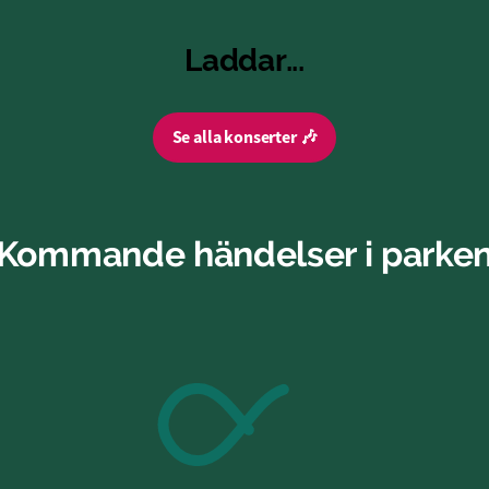
Laddar...
Se alla konserter 🎶
Kommande händelser i parke