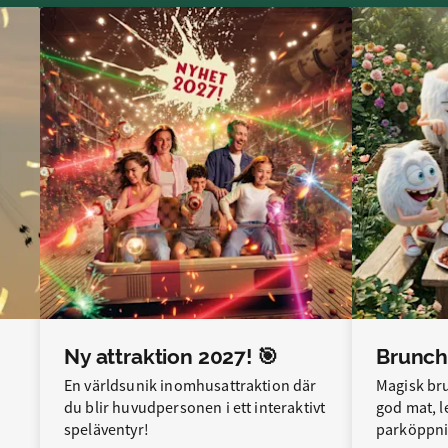
Ny attraktion 2027! 🎯
Brunch
En världsunik inomhusattraktion där
Magisk br
du blir huvudpersonen i ett interaktivt
god mat, l
speläventyr!
parköppni