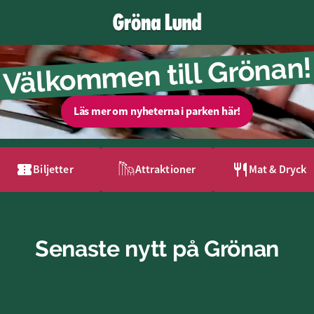
Välkommen till Grönan!
Läs mer om nyheterna i parken här!
Biljetter
Attraktioner
Mat & Dryck
Senaste nytt på Grönan