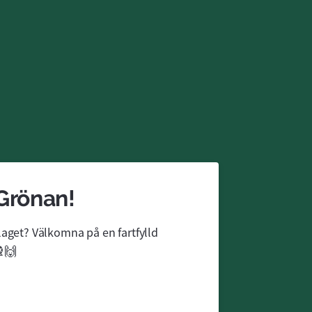
 Grönan!
aget? Välkomna på en fartfylld 
🎡🙌