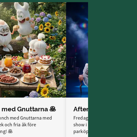
 med Gnuttarna 🥞
unch med Gnuttarna med
Fredagskul med fria åk, disco
ek och fria åk före
show i Lilla Området före
ng! 🥞
parköppning! 🎉